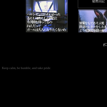
徒然日記
(C
Keep calm, be humble, and take pride.