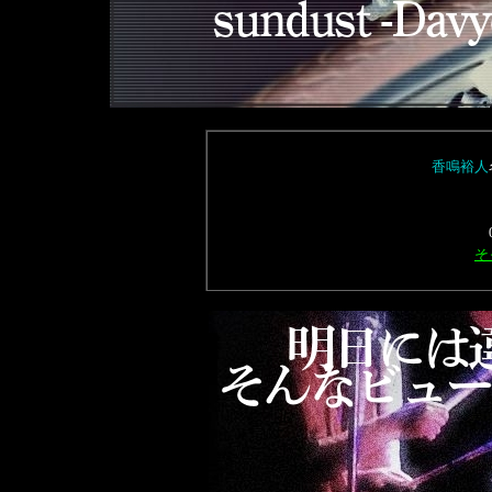
香鳴裕人
そ