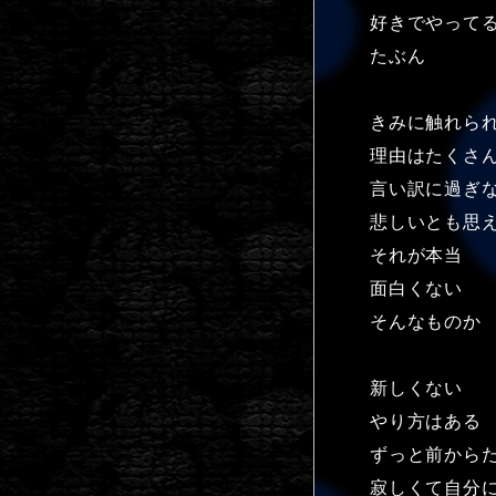
好きでやって
たぶん
きみに触れら
理由はたくさ
言い訳に過ぎ
悲しいとも思
それが本当
面白くない
そんなものか
新しくない
やり方はある
ずっと前から
寂しくて自分