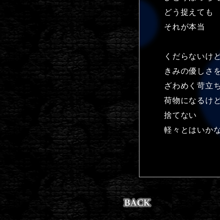
どう捉えても
それが本当
くだらないけ
きみの優しさ
ざわめく苛立
荷物になるけ
捨てない
軽々とはいか