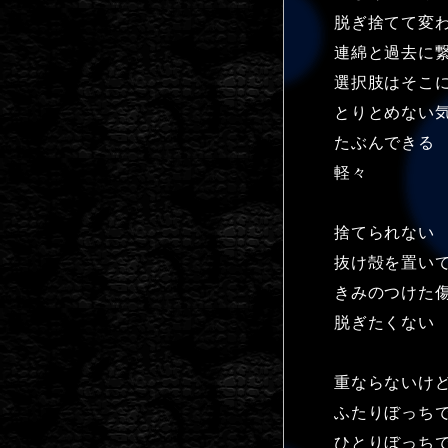
脱ぎ捨てて変
連綿と過去に
選択肢はそこ
とりとめない
たぶんできる
軽々
捨てられない
抜け殻を置い
きみのつけた
脱ぎたくない
重ならないけ
ふたりぼっち
ひとりぼっち