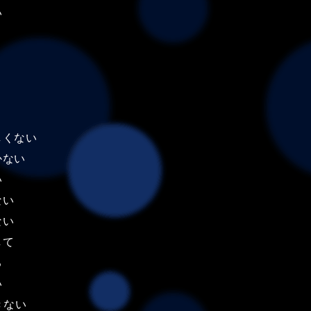
い
よ
しくない
かない
い
ない
ない
して
る
い
きない