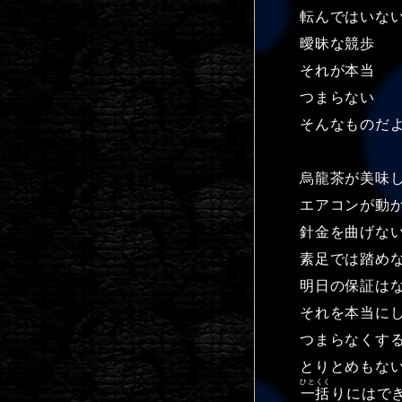
転んではいな
曖昧な競歩
それが本当
つまらない
そんなものだ
烏龍茶が美味
エアコンが動
針金を曲げな
素足では踏め
明日の保証は
それを本当に
つまらなくす
とりとめもな
ひとくく
一括
りにはで