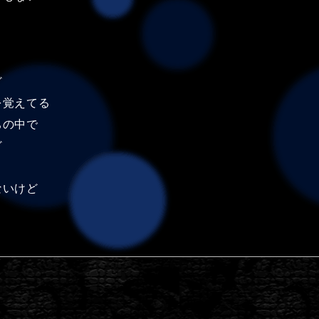
ど
を覚えてる
ちの中で
ど
ないけど