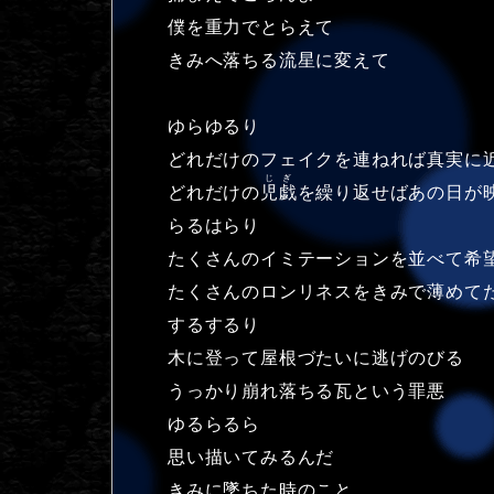
僕を重力でとらえて
きみへ落ちる流星に変えて
ゆらゆるり
どれだけのフェイクを連ねれば真実に
じぎ
どれだけの
児戯
を繰り返せばあの日が
らるはらり
たくさんのイミテーションを並べて希
たくさんのロンリネスをきみで薄めて
するするり
木に登って屋根づたいに逃げのびる
うっかり崩れ落ちる瓦という罪悪
ゆるらるら
思い描いてみるんだ
きみに墜ちた時のこと