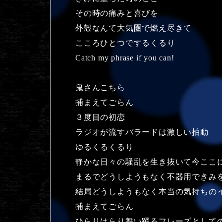
その時の痛みと喜びを
外殻なんて大気圏で燃え尽きて
こころひとつでするくるり
Catch my phrase if you can!
鬼さんこちら
捕まえてごらん
３度目の初恋
ラジオが流すバラードは激しい拍動
ゆるくるくるり
静かな日々の騒乱を生き抜いて今ここ
まるでどうしようもなく不器用できみ
結局どうしようもなく本当の気持ちの
捕まえてごらん
ひらりはらり舞い踊るフレーズとして