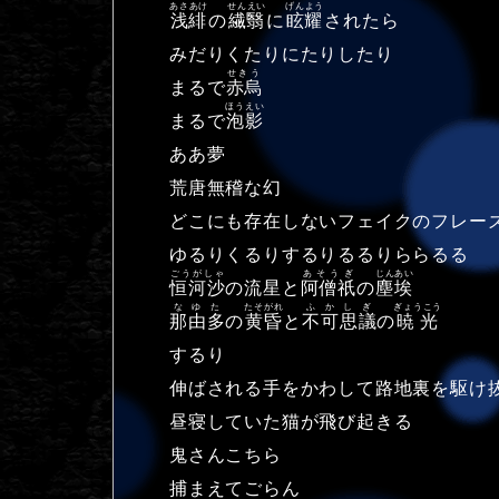
あさあけ
せんえい
げんよう
浅緋
の
繊翳
に
眩耀
されたら
みだりくたりにたりしたり
せきう
まるで
赤烏
ほうえい
まるで
泡影
ああ夢
荒唐無稽な幻
どこにも存在しないフェイクのフレー
ゆるりくるりするりるるりららるる
ごうがしゃ
あそうぎ
じんあい
恒河沙
の流星と
阿僧祇
の
塵埃
なゆた
たそがれ
ふかしぎ
ぎょうこう
那由多
の
黄昏
と
不可思議
の
暁光
するり
伸ばされる手をかわして路地裏を駆け
昼寝していた猫が飛び起きる
鬼さんこちら
捕まえてごらん