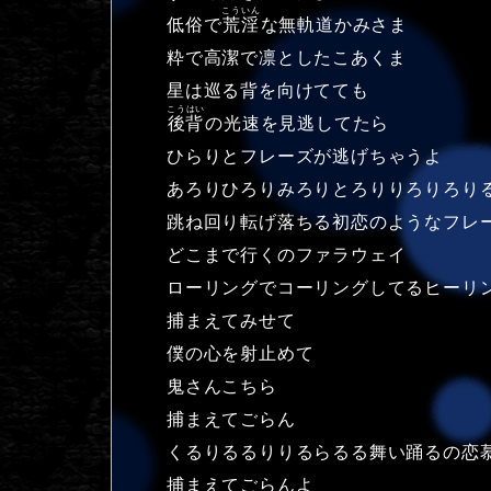
こういん
低俗で
荒淫
な無軌道かみさま
粋で高潔で凛としたこあくま
星は巡る背を向けてても
こうはい
後背
の光速を見逃してたら
ひらりとフレーズが逃げちゃうよ
あろりひろりみろりとろりりろりろり
跳ね回り転げ落ちる初恋のようなフレ
どこまで行くのファラウェイ
ローリングでコーリングしてるヒーリ
捕まえてみせて
僕の心を射止めて
鬼さんこちら
捕まえてごらん
くるりるるりりるらるる舞い踊るの恋
捕まえてごらんよ