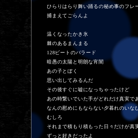
ひらりはらり舞い踊るの秘め事のフレ
捕まえてごらんよ
温くなったかき氷
棘のあるまんまる
128ビートのバラード
暗愚の太陽と明朗な宵闇
あの子とぼく
思い出してみるんだ
その後すぐに嘘になっちゃったけど
あの時繋いでいた手がどれだけ真実で
なんの慰めにもならない夕暮れのいな
むしろ
それまで積もり積もった日々だけが真
ずっと好きだったよ