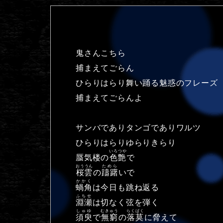
鬼さんこちら
捕まえてごらん
ひらりはらり舞い踊る魅惑のフレーズ
捕まえてごらんよ
サンバでありタンゴでありワルツ
ひらりはらりゆらりきらり
いろつや
蜃気楼の
色艶
で
おううん
ためら
桜雲
の
躊躇
いで
かかく
蝸角
は今日も跳ね返る
ふちせ
淵瀬
は切なく弦を弾く
しゅゆ
むきゅう
らくばく
須臾
で
無窮
の
落莫
に脅えて