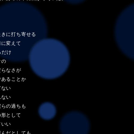
たきに打ち寄せる
情に変えて
るだけ
けの
だらなさが
であることか
ぎない
れない
僕らの過ちも
の形として
ていい
蔑んだとしても