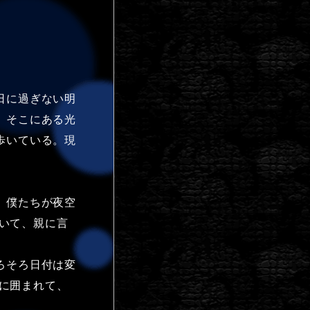
日に過ぎない明
、そこにある光
歩いている。現
、僕たちが夜空
ついて、親に言
ろそろ日付は変
玉に囲まれて、