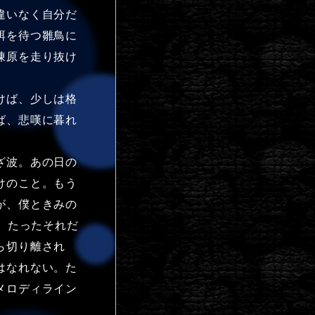
違いなく自分だ
餌を待つ雛鳥に
凍原を走り抜け
けば、少しは格
ば、悲嘆に暮れ
ざ波。あの日の
けのこと。もう
が、僕ときみの
。たったそれだ
ら切り離され
はなれない。た
メロディライン