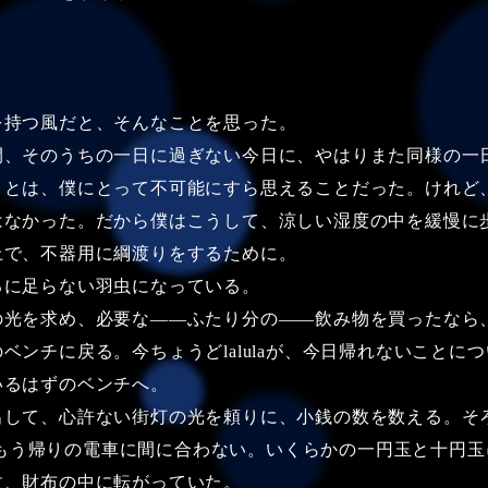
持つ風だと、そんなことを思った。
、そのうちの一日に過ぎない今日に、やはりまた同様の一
ことは、僕にとって不可能にすら思えることだった。けれど
はなかった。だから僕はこうして、涼しい湿度の中を緩慢に
上で、不器用に綱渡りをするために。
に足らない羽虫になっている。
光を求め、必要な――ふたり分の――飲み物を買ったなら
ベンチに戻る。今ちょうどlalulaが、今日帰れないことに
いるはずのベンチへ。
して、心許ない街灯の光を頼りに、小銭の数を数える。そ
laはもう帰りの電車に間に合わない。いくらかの一円玉と十円
枚、財布の中に転がっていた。