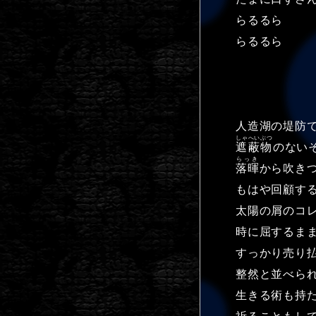
らるるら
らるるら
人造湖の堤防
しゃへいぶつ
遮蔽物
のない
らっき
落暉
から吹き
もはや回顧す
太陽の屑のコ
時に屈するま
すっかり売り
整然と並べら
生きる術も持