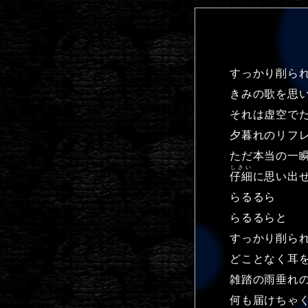
すっかり削ら
きみの歌を思
それは虚空で
夕暮れのリフ
ただ本当の一
しさい
仔細
に思い出
らるるら
らるるらと
すっかり削ら
どことなく耳
雑踏の雨垂れ
何も届けちゃ