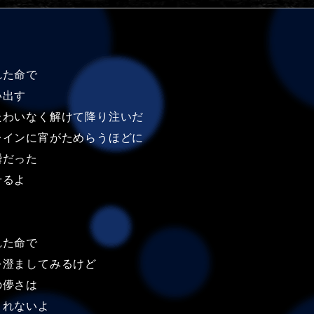
れた命で
い出す
たわいなく解けて降り注いだ
レインに宵がためらうほどに
瞬だった
せるよ
れた命で
を澄ましてみるけど
の儚さは
くれないよ