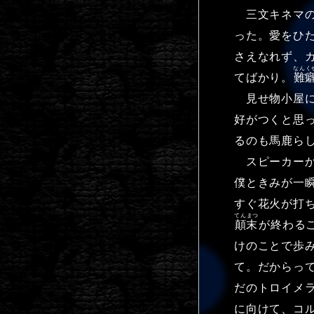
三文キネマの
った。愛をひ
さえなれず、
なんく
てばかり。
難
見せ物小屋に
好がつくと思
るのも馬鹿ら
スピーカーか
僕ときみが一
すぐ花火が打
てんまつ
顛末
が終わる
けのことで歩
て。だからっ
だのトロイメ
に向けて、コ