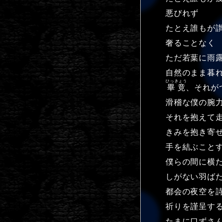
悪びれず
たとえ誰もが
奢ることなく
ただ若葉に雨
自然のまま暮
ひっきょう
畢竟
、それが
滑稽な僕の腕
それを抱えて
きみを抱き寄
手を結ぶこと
僕らの間に横
しがない羽ば
都会の夜空を
祈りを謹呈す
たまに口ずさ