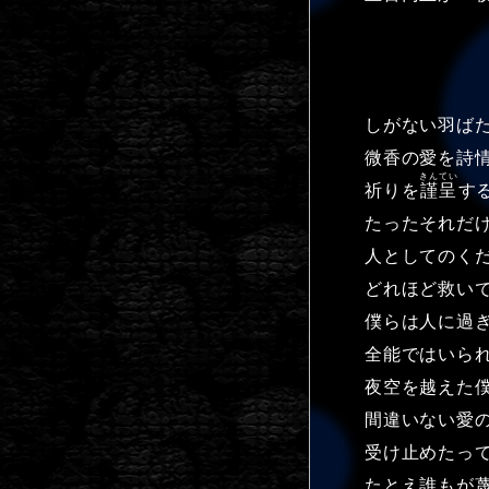
しがない羽ば
微香の愛を詩
きんてい
祈りを
謹呈
す
たったそれだ
人としてのく
どれほど救い
僕らは人に過
全能ではいら
夜空を越えた
間違いない愛
受け止めたっ
たとえ誰もが