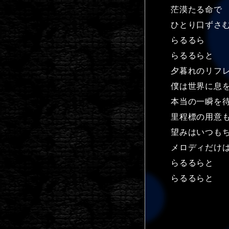
茫漠たる命で
ひとり口ずさ
らるるら
らるるらと
夕暮れのリフ
僕は世界に息
本当の一瞬を
里程標の用意
望みはいつも
メロディだけ
らるるらと
らるるらと