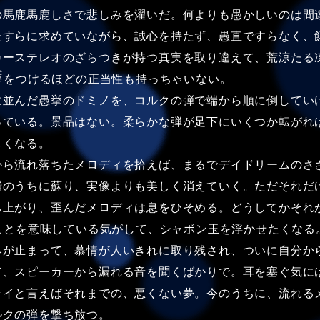
馬鹿馬鹿しさで悲しみを濯いだ。何よりも愚かしいのは間
たすらに求めていながら、誠心を持たず、愚直ですらなく、
カーステレオのざらつきが持つ真実を取り違えて、荒涼たる
せ
癖
をつけるほどの正当性も持っちゃいない。
並んだ愚挙のドミノを、コルクの弾で端から順に倒してい
っている。景品はない。柔らかな弾が足下にいくつか転がれ
しくなる。
ら流れ落ちたメロディを拾えば、まるでデイドリームのさ
瞬のうちに蘇り、実像よりも美しく消えていく。ただそれだ
ち上がり、歪んだメロディは息をひそめる。どうしてかそれ
ことを意味している気がして、シャボン玉を浮かせたくなる
みが止まって、慕情が人いきれに取り残され、ついに自分か
て、スピーカーから漏れる音を聞くばかりで。耳を塞ぐ気に
ライと言えばそれまでの、悪くない夢。今のうちに、流れる
ルクの弾を撃ち放つ。