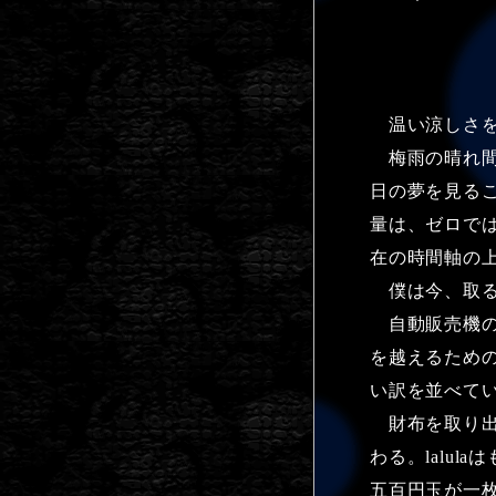
温い涼しさを
梅雨の晴れ間
日の夢を見る
量は、ゼロで
在の時間軸の
僕は今、取る
自動販売機の
を越えるための
い訳を並べて
財布を取り出
わる。lalu
五百円玉が一