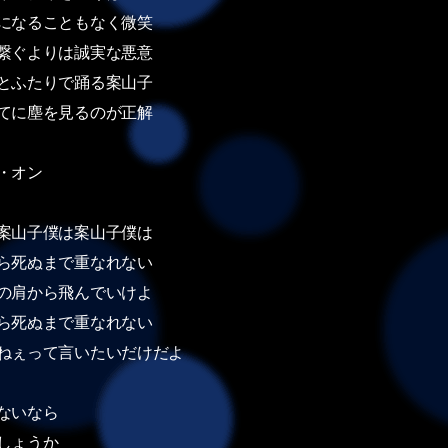
になることもなく微笑
繋ぐよりは誠実な悪意
とふたりで踊る案山子
てに塵を見るのが正解
・オン
案山子僕は案山子僕は
ら死ぬまで重なれない
の肩から飛んでいけよ
ら死ぬまで重なれない
ねぇって言いたいだけだよ
ないなら
しょうか