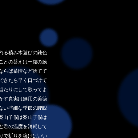
れる積み木遊びの鈍色
ことの答えは一縷の膜
ならば慕情など捨てて
できたら早く口づけて
当たりにして歌ってよ
かす真実は無用の美徳
ない些細な季節の睥睨
案山子僕は案山子僕は
と君の温度を消耗して
りで祈りを喚けばいい