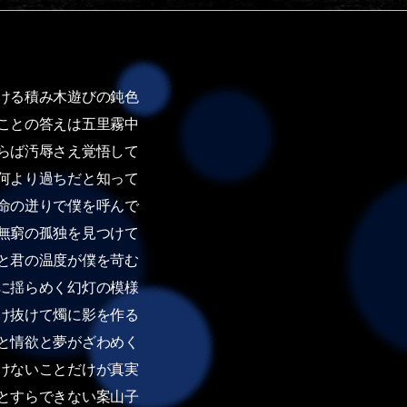
ける積み木遊びの鈍色
ことの答えは五里霧中
らば汚辱さえ覚悟して
何より過ちだと知って
命の迸りで僕を呼んで
無窮の孤独を見つけて
と君の温度が僕を苛む
に揺らめく幻灯の模様
け抜けて燭に影を作る
と情欲と夢がざわめく
けないことだけが真実
とすらできない案山子