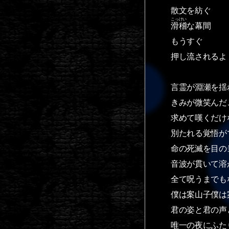
散文を紡ぐ
こっけい
滑稽
な幕間
もうすぐ
押し流されるよ
言霊が淵瀬を揺
きみが微笑んだ
求めて嘆くだけ
別たれる覚悟が
命の死滅を目の
音波が貫いて溶
全て呪うまでも
僕は案山子僕は
君の姿と君の声
唯一の夜にふた