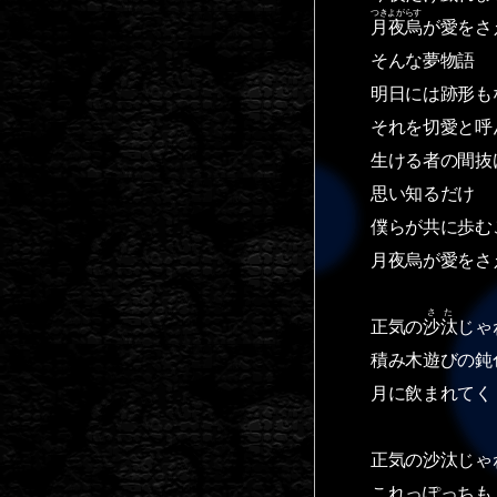
つきよがらす
月夜烏
が愛をさ
そんな夢物語
明日には跡形も
それを切愛と呼
生ける者の間抜
思い知るだけ
僕らが共に歩む
月夜烏が愛をさ
さた
正気の
沙汰
じゃ
積み木遊びの鈍
月に飲まれてく
正気の沙汰じゃ
これっぽっちも