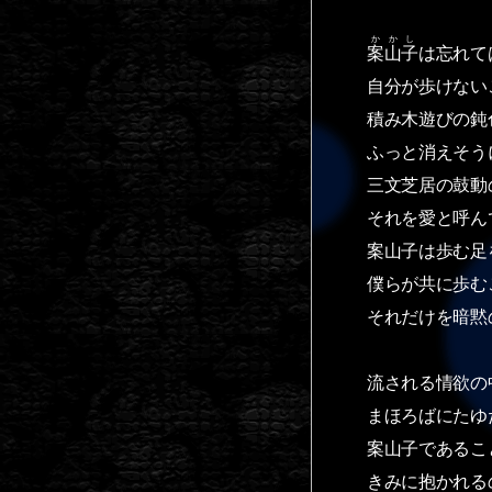
かかし
案山子
は忘れて
自分が歩けない
積み木遊びの鈍
ふっと消えそう
三文芝居の鼓動
それを愛と呼ん
案山子は歩む足
僕らが共に歩む
それだけを暗黙
流される情欲の
まほろばにたゆ
案山子であるこ
きみに抱かれる