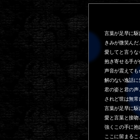
言葉が足早に駆
きみが微笑んだ
愛してと言うな
抱き寄せる手が
声音が震えても
解のない逸話に
君の姿と君の声
されど世は無常
言葉が足早に駆
愛と言葉と接吻
強くこの手に抱
ここに留まるこ