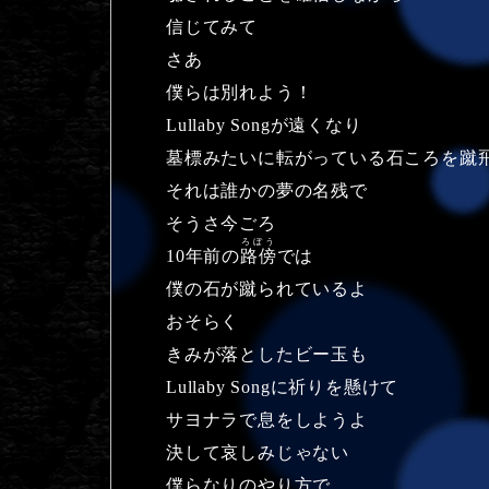
信じてみて
さあ
僕らは別れよう！
Lullaby Songが遠くなり
墓標みたいに転がっている石ころを蹴
それは誰かの夢の名残で
そうさ今ごろ
ろぼう
10年前の
路傍
では
僕の石が蹴られているよ
おそらく
きみが落としたビー玉も
Lullaby Songに祈りを懸けて
サヨナラで息をしようよ
決して哀しみじゃない
僕らなりのやり方で