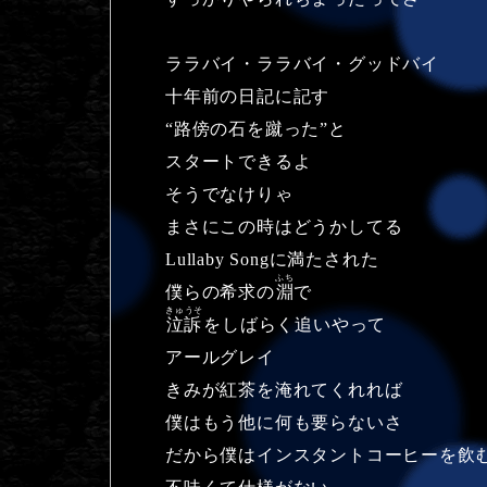
ララバイ・ララバイ・グッドバイ
十年前の日記に記す
“路傍の石を蹴った”と
スタートできるよ
そうでなけりゃ
まさにこの時はどうかしてる
Lullaby Songに満たされた
ふち
僕らの希求の
淵
で
きゅうそ
泣訴
をしばらく追いやって
アールグレイ
きみが紅茶を淹れてくれれば
僕はもう他に何も要らないさ
だから僕はインスタントコーヒーを飲