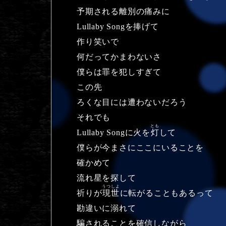
予期される離別の痛みに
Lullaby Songを捧げて
作り笑いで
何だってかまわないさ
僕らは罪を犯しすぎて
この先
ろくな目には遭わないだろう
それでも
とも
Lullaby Songに火を
灯
して
僕らが今まさにここにいることを
確かめて
流れ星を探して
うつしよ
祈りが
現世
に転がることもあるって
勘違いに溺れて
騙されることを確信しながら