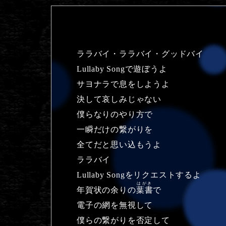
ララバイ・ララバイ・グッドバイ
Lullaby Songで遊ぼうよ
サヨナラで息をしようよ
決して哀しみじゃない
僕らなりのやり方で
一瞬だけの繋がりを
全てだと思い込もうよ
ララバイ
Lullaby Songをリクエストするよ
はがき
年賀状の余りの
葉書
で
電子の網を無視して
僕らの繋がりを否定して