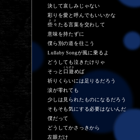
決して哀しみじゃない
彩りを愛と呼んでもいいかな
ささ
些々
たる言葉を交わして
意味を持たずに
僕ら別の道を往こう
Lullaby Songが風に乗るよ
どうしても泣きたけりゃ
くちずさ
そっと
口遊
めば
祈りくらいには足りるだろう
涙が零れても
少しは見られたものになるだろう
そもそも気にする必要はないんだ
僕だって
どうしてかさっきから
左眼だけ