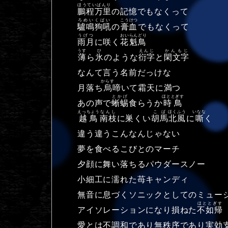
ほうていばんり
鵬程万里
の記憶でもなくって
ろめいくばい
こうけつ
驢鳴狗吼
の
膏血
でもなくって
うげつ
おいらんどり
雨月
に咲く
花魁鳥
うす
ひ
えんじ
かんもじ
薄
ら
氷
のような
衍字
と
閑文字
なんて言う名前だっけな
からす
月落ち
烏
啼いて霜天に満つ
とかげ
ほととぎす
あの声で
蜥蜴
食らうか
時鳥
えっちょう
なんし
こば
ほくふう
いなな
越鳥
南枝
に巣くい
胡馬
北風
に
嘶
く
違う違うこんなんじゃない
夢を食べるこびとのマーチ
夕顔に舞い落ちるパウダースノー
小細工に濡れた苺キャンディ
無音に息づくソニックとしてのミュー
ほととぎす
アイソレーションになり損ねた
不如帰
愛とは不調和であり無秩序であり実効