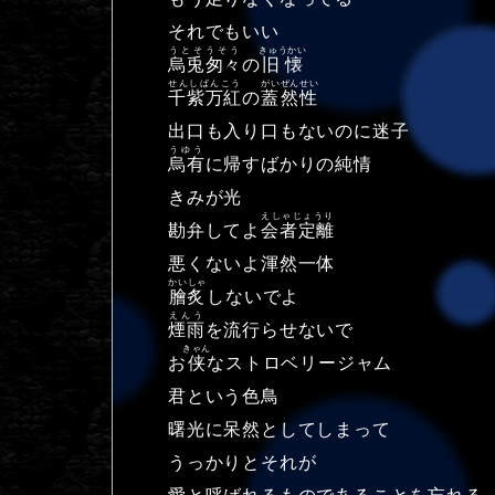
それでもいい
うとそうそう
きゅうかい
烏兎匆々
の
旧懐
せんしばんこう
がいぜんせい
千紫万紅
の
蓋然性
出口も入り口もないのに迷子
うゆう
烏有
に帰すばかりの純情
きみが光
えしゃじょうり
勘弁してよ
会者定離
悪くないよ渾然一体
かいしゃ
膾炙
しないでよ
えんう
煙雨
を流行らせないで
きゃん
お
侠
なストロベリージャム
君という色鳥
曙光に呆然としてしまって
うっかりとそれが