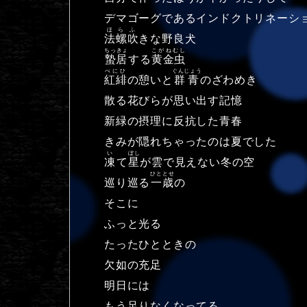
デマゴーグであるインドクトリネーシ
ほらふ
法螺吹
きな野良犬
ちっきょ
こがねむし
蟄居
する
黄金虫
べにひ
ぐんじょう
紅緋
の憩いと
群青
のざわめき
散る花びらが思い出す記憶
新緑の摂理に反抗した青春
きみが隠れちゃったのは夏でした
い
ぼし
凍
て
星
が雲で見えない冬の空
ひととせ
巡り巡る
一歳
の
そこに
ふっと光る
たったひとときの
欠如の充足
明日には
もう足りなくなってる