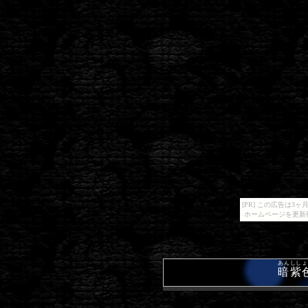
[PR] この広告は
ホームページを更新
あんしし
暗紫