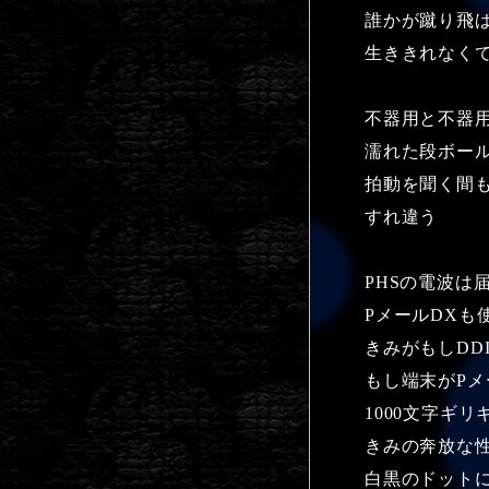
誰かが蹴り飛
生ききれなく
不器用と不器
濡れた段ボー
拍動を聞く間
すれ違う
PHSの電波は
PメールDXも
きみがもしDD
もし端末がPメ
1000文字ギ
きみの奔放な
白黒のドット