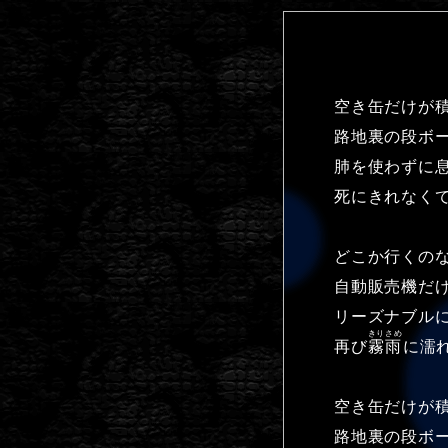
空き缶だけが
路地裏の段ボ
肺を使わずに
死にきれなく
どこか行くの
自動販売機だ
リーズナブルに
きりさめ
再び
霧雨
に濡
空き缶だけが
路地裏の段ボ