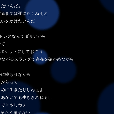
したいんだよ
するまでは死にたくねぇと
呪いをかけたいんだ
アドレスなんてダサいから
せて
Iポケットにしておこう
つながるスラングで存在を確かめながら
る
ルに籠もりながら
たからって
じめに生きたりしねぇよ
うあがいても生ききれねぇし
もできやしねぇ
おそらく消えない