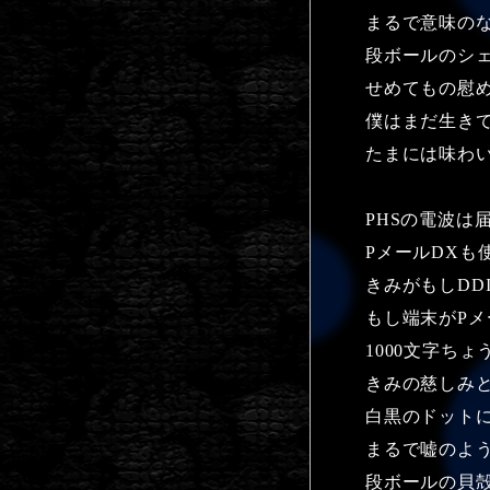
まるで意味の
段ボールのシ
せめてもの慰
僕はまだ生き
たまには味わ
PHSの電波は
PメールDXも
きみがもしDD
もし端末がPメ
1000文字ち
きみの慈しみ
白黒のドット
まるで嘘のよ
段ボールの貝