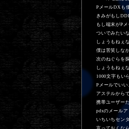
PメールDXも
きみがもしDD
もし端末がPメ
ついでみたい
しょうもねぇ
僕は苦笑しな
次のねぐらを
しょうもねぇ
1000文字もい
Pメールでいい
アステルから
携帯ユーザー
pdxのメール
いちいちセン
言っておくな