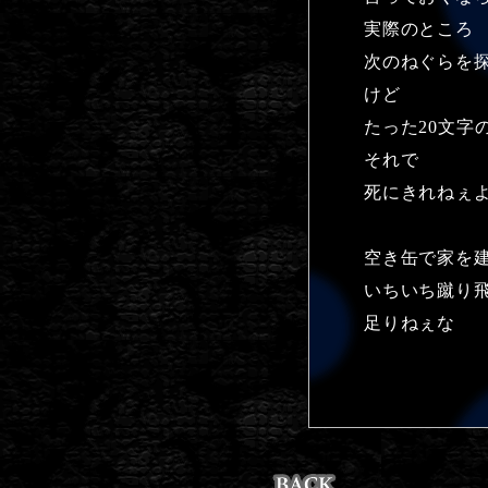
実際のところ
次のねぐらを
けど
たった20文字
それで
死にきれねぇ
空き缶で家を
いちいち蹴り
足りねぇな