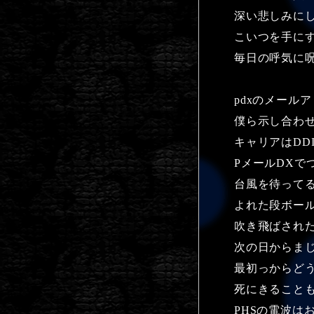
深い悲しみに
こいつを手に
毎日の呼気に
pdxのメール
僕ら示し合わ
キャリアはDD
PメールDXで
台風を待って
よれた段ボー
吹き飛ばされ
次の日からま
最初っからど
死にきること
PHSの電波は