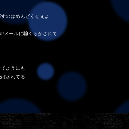
探すのはめんどくせぇよ
のPメールに騙くらかされて
よ
建てようにも
飛ばされてる