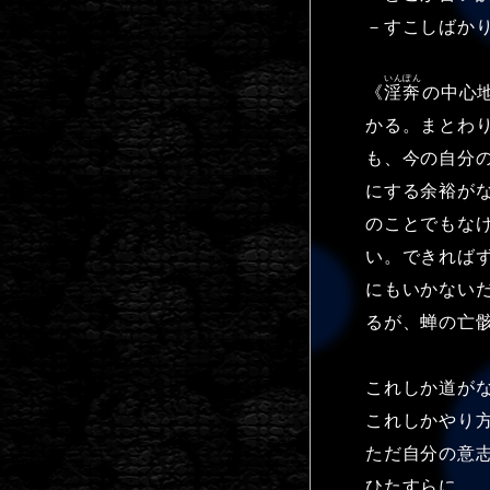
－すこしばか
いんぽん
《
淫奔
の中心
かる。まとわ
も、今の自分
にする余裕が
のことでもな
い。できれば
にもいかない
るが、蝉の亡
これしか道が
これしかやり
ただ自分の意
ひたすらに