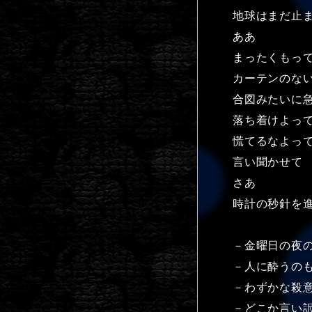
地球はまだ止
ああ
まったくもっ
カーテンのな
合図みたいに
落ち着けよっ
慌てるなよっ
言い聞かせて
さあ
時計の秒針を
－金曜日の夜
－人に酔うの
－わずかな殺
－どこか言い