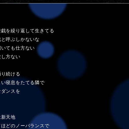
遊戯を繰り返して生きてる
戯と呼ぶしかないな
招いても仕方ない
致し方ない
踊り続ける
しい寝息をたてる隣で
なダンスを
は新天地
てほどのノーバランスで