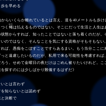
り歩を早める
地からいくらか離れているとは言え、道を40メートルも歩け
はえ
りつく
蠅
は払えるものではない。そこにだって生活と人生は
の状態からすれば、知ったことではないと落ち着くのだが。
ないのではなく、そんなことを気にする資格がそもそもない
ければ、愚痴をこぼすことですらあるまい。もう当分ここに
ずっと遠慮したいものだが、私用で来る可能性を考慮すれば
だろう。せめて金曜日の夜だけはごめん被りたいけれど。こ
骸を探すのには少しばかり難儀するはずだ》
ないとは言わず
方を知らないとは認めず
志と決断で