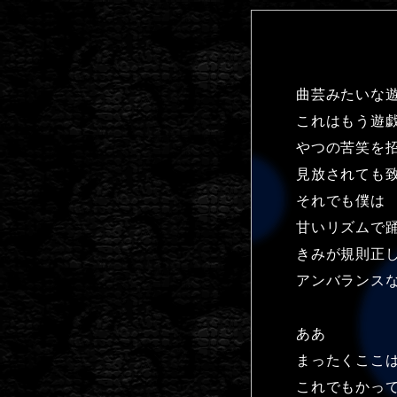
曲芸みたいな
これはもう遊
やつの苦笑を
見放されても
それでも僕は
甘いリズムで
きみが規則正
アンバランス
ああ
まったくここ
これでもかっ