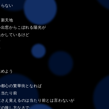
まらない
て新天地
い出窓からこぼれる陽光が
急かしているけど
て
て
進めよう
の都心の繁華街となれば
も当たり前
意さえ覚えるのは当たり前とは言わないが
訳の致し方なさで