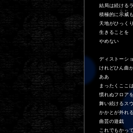
結局は続ける
じい
積極的に
示威
天地がひっく
生きることを
やめない
ディストーシ
けれどひん曲
ああ
まったくここ
慣れぬフロア
舞い続けるス
かかとが外れ
曲芸の遊戯
これでもかっ