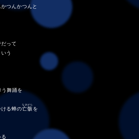
んかつんかつんと
でだって
という
舞う舞踊を
なきがら
砕ける蝉の
亡骸
を
いる