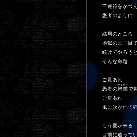
三連符をかつ
愚者のように
結局のところ
地獄の三丁目
続けてやろう
そんな命題
ご覧あれ
かるわざ
愚者の
軽業
で
ご覧あれ
風に吹かれて
もう夏が来る
目前に迫って