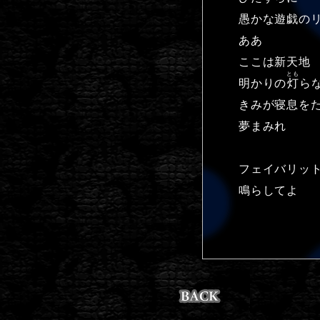
愚かな遊戯の
ああ
ここは新天地
とも
明かりの
灯
ら
きみが寝息を
夢まみれ
フェイバリッ
鳴らしてよ