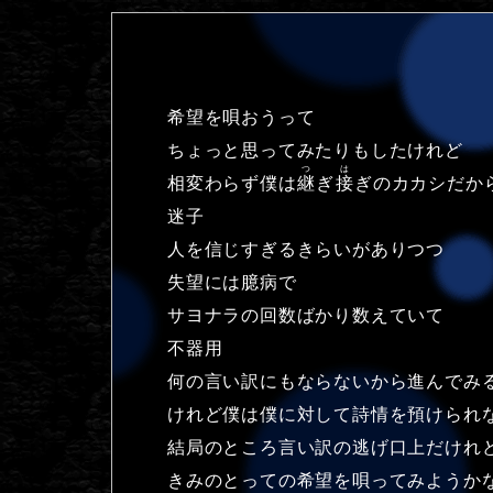
希望を唄おうって
ちょっと思ってみたりもしたけれど
つ
は
相変わらず僕は
継
ぎ
接
ぎのカカシだか
迷子
人を信じすぎるきらいがありつつ
失望には臆病で
サヨナラの回数ばかり数えていて
不器用
何の言い訳にもならないから進んでみ
けれど僕は僕に対して詩情を預けられ
結局のところ言い訳の逃げ口上だけれ
きみのとっての希望を唄ってみようか