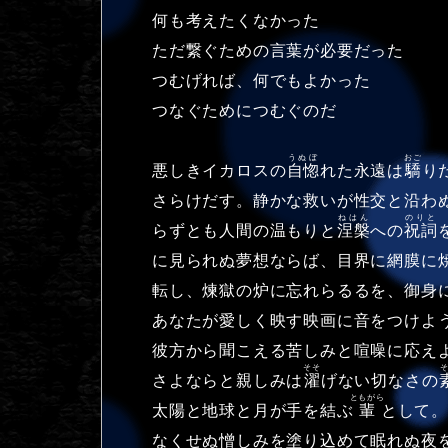
何も考えたくなかった
ただ繋ぐための言葉が必要だった
つむげれば、何でもよかった
つなぐためにつむぐのだ
うぬぼ
おご
悪しきイカロスの
自惚
れた永遠は
驕
り
さらけだす。静かな救いが性交と沿わ
ねはん
のりと
らずとも人間の温もりと
涅槃
への
祝詞
に見られぬ夢想ならば、目界に網膜に
転し、煉獄の炉に忘れらるるを、御身
あなたが愛しく映す映画に音をつけよ
彼方から聞こえる苦しみと喧噪に応え
そそ
さよならと親しみは
濯
げない切なさの
ともがら
太陽と地球と月が手を結ぶ
輩
として。
なくせぬ憎しみを塗り込めて眠れぬ夜