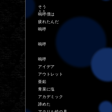
そう
ああ
嗚呼
僕は
疲れたんだ
嗚呼
嗚呼
嗚呼
アイデア
アウトレット
亜鉛
青菜に塩
アカデミック
諦めた
アクリル絵の具