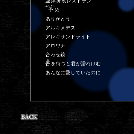
亜洋折衷
レストラン
あらかじ
予
め
ありがとう
アルキメデス
アレキサンドライト
アロワナ
合わせ鏡
あ
吾
を待つと君が濡れけむ
あんなに愛していたのに