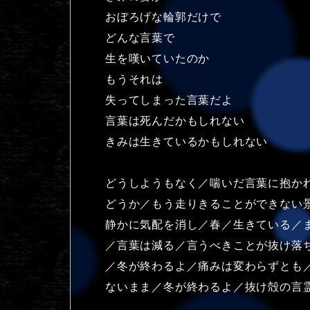
おぼろげな輪郭だけで
どんな言葉で
生を嘆いていたのか
もうそれは
失ってしまった言葉だよ
言葉は死んだかもしれない
きみは生きているかもしれない
どうしようもなく／喘いだ言葉に抱か
どうか／もう走りきることができない
静かに気配を消し／春／生きている／
／言葉は減る／言うべきことが抜け落
／冬が終わるよ／痛みは変わらずとも
ないまま／冬が終わるよ／抜け殻の言