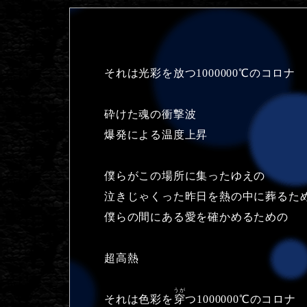
それは光彩を放つ1000000℃のコロナ
砕けた魂の衝撃波
爆発による温度上昇
僕らがこの場所に集ったゆえの
泣きじゃくった昨日を熱の中に葬るた
僕らの間にある愛を確かめるための
超高熱
うが
それは色彩を
穿
つ1000000℃のコロナ